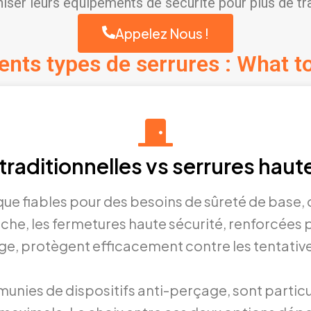
iser leurs équipements de sécurité pour plus de tran
Appelez Nous !
rents types de serrures : What t
traditionnelles vs serrures haut
 que fiables pour des besoins de sûreté de base, 
nche, les fermetures haute sécurité, renforcée
e, protègent efficacement contre les tentative
t munies de dispositifs anti-perçage, sont par