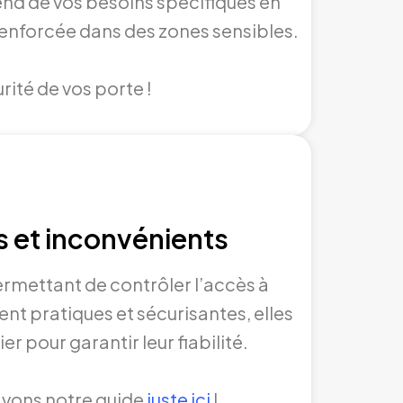
end de vos besoins spécifiques en
renforcée dans des zones sensibles.
rité de vos porte !
s et inconvénients
ermettant de contrôler l’accès à
ent pratiques et sécurisantes, elles
r pour garantir leur fiabilité.
avons notre guide
juste ici
!