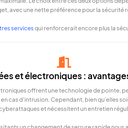
 maximale. Le choix entre ces deux options dép
get, avec une nette préférence pour la sécurité 
res services
qui renforcerait encore plus la sécu
es et électroniques : avantage
troniques offrent une technologie de pointe, p
 en cas d’intrusion. Cependant, bien qu’elles soi
yberattaques et nécessitent un entretien régulie
sitants un changement de serrure rapide nous 