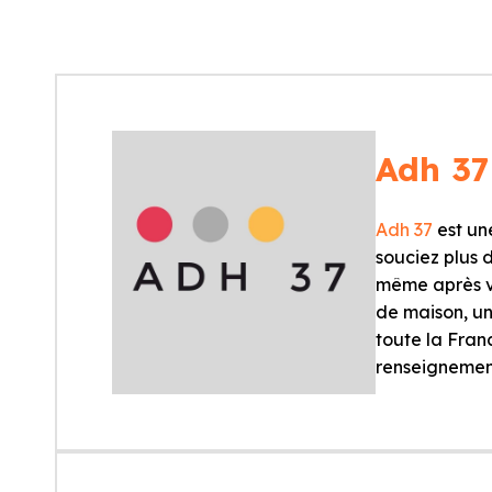
Adh 37
Adh 37
est une
souciez plus d
même après vot
de maison, u
toute la Fran
renseignements